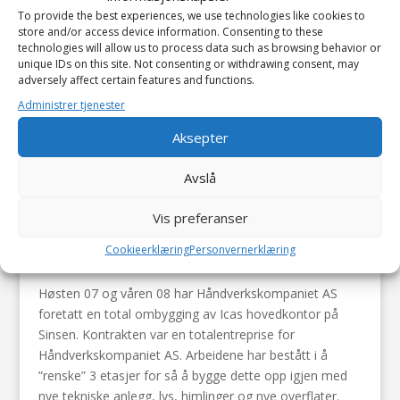
To provide the best experiences, we use technologies like cookies to
store and/or access device information. Consenting to these
technologies will allow us to process data such as browsing behavior or
unique IDs on this site. Not consenting or withdrawing consent, may
adversely affect certain features and functions.
Administrer tjenester
Aksepter
Avslå
Vis preferanser
Cookieerklæring
Personvernerklæring
Ica-huset Sinsen
Høsten 07 og våren 08 har Håndverkskompaniet AS
foretatt en total ombygging av Icas hovedkontor på
Sinsen. Kontrakten var en totalentreprise for
Håndverkskompaniet AS. Arbeidene har bestått i å
”renske” 3 etasjer for så å bygge dette opp igjen med
nye tekniske anlegg, lys, himlinger og nye overflater.