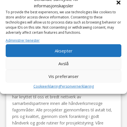
informasjonskapsler
To provide the best experiences, we use technologies like cookies to
store and/or access device information. Consenting to these
technologies will allow us to process data such as browsing behavior or
unique IDs on this site. Not consenting or withdrawing consent, may
adversely affect certain features and functions.
Administrer tjenester
Aksepter
Vi gjør dine utfordringer
Avslå
til våre!
Vis preferanser
Cookieerklæring
Personvernerklæring
Vi er totalleverandør av alle typer håndverkstjenester og
har knyttet til oss et bredt nettverk av
samarbeidspartnere innen alle håndverksmessige
fagområder. Alle prosjekter gjennomføres til avtalt tid,
pris og kvalitet, gjennom sterk forankring i godt
håndverk og gode rutiner for prosjektstyring. Våre